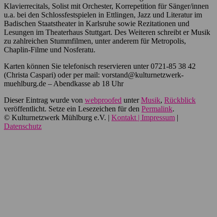
Klavierrecitals, Solist mit Orchester, Korrepetition für Sänger/innen
u.a. bei den Schlossfestspielen in Ettlingen, Jazz und Literatur im
Badischen Staatstheater in Karlsruhe sowie Rezitationen und
Lesungen im Theaterhaus Stuttgart. Des Weiteren schreibt er Musik
zu zahlreichen Stummfilmen, unter anderem für Metropolis,
Chaplin-Filme und Nosferatu.
Karten können Sie telefonisch reservieren unter 0721-85 38 42
(Christa Caspari) oder per mail: vorstand@kulturnetzwerk-
muehlburg.de – Abendkasse ab 18 Uhr
Dieser Eintrag wurde von
webproofed
unter
Musik
,
Rückblick
veröffentlicht. Setze ein Lesezeichen für den
Permalink
.
© Kulturnetzwerk Mühlburg e.V. |
Kontakt | Impressum
|
Datenschutz