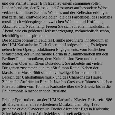
und der Pianist Frieder Egri laden zu einem stimmungsvollen
Liederabend ein, der Klassik und Crossover auf besondere Weise
verbindet. In dieser Zeit des Wandels und der Reflexion erklingen
mal zarte, mal kraftvolle Melodien, die das Farbenspiel des Herbstes
musikalisch widerspiegeln – zwischen Wehmut und Hoffnung,
Abschied und Neuanfang. Freuen Sie sich auf einen musikalischen
Abend, wie ein goldener Herbstspaziergang, melancholisch schön,
leichtfüßig und inspirierend.
Die Mezzosopranistin Felicitas Brunke absolvierte ihr Studium an
der HfM Karlsruhe im Fach Oper und Liedgestaltung. Es folgten
neben freien Opernproduktionen Engagements, vom Badischen
Staatstheater, der Philharmonie Berlin in Zusammenarbeit mit den
Berliner Philharmonikern, dem Kulturkasino Bern und der
deutschen Oper am Rhein Düsseldorf. Sie arbeitete mit vielen
Dirigenten zusammen, u.a. mit Sir Simon Rattle. Neben der
klassischen Musik fühlt sich die vielseitige Künstlerin auch im
Bereich der Unterhaltungsmusik und des Chansons zu Hause.
Zahlreiche Auftritte im Bereich Jazz bis Crossover führten sie neben
Privatauftritten vom Tollhaus Karlsruhe über die Schweiz bis in die
Philharmonie Krasnodar nach Russland.
Frieder Egri studierte an der HfM Karlsruhe Klavier. Er ist seit 1986
als Klavierlehrer an verschiedenen Musikschulen tätig. 1995
gründete er die Klavierschule Frieder Alexander Egri in Karlsruhe.
Seine künstlerischen Arbeitsfelder sind breit gefächert: